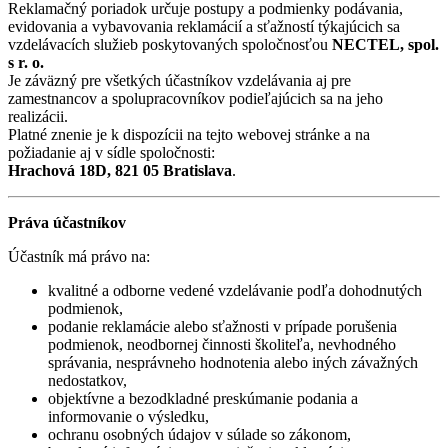
Reklamačný poriadok určuje postupy a podmienky podávania,
evidovania a vybavovania reklamácií a sťažností týkajúcich sa
vzdelávacích služieb poskytovaných spoločnosťou
NECTEL, spol.
s r. o.
Je záväzný pre všetkých účastníkov vzdelávania aj pre
zamestnancov a spolupracovníkov podieľajúcich sa na jeho
realizácii.
Platné znenie je k dispozícii na tejto webovej stránke a na
požiadanie aj v sídle spoločnosti:
Hrachová 18D, 821 05 Bratislava
.
Práva účastníkov
Účastník má právo na:
kvalitné a odborne vedené vzdelávanie podľa dohodnutých
podmienok,
podanie reklamácie alebo sťažnosti v prípade porušenia
podmienok, neodbornej činnosti školiteľa, nevhodného
správania, nesprávneho hodnotenia alebo iných závažných
nedostatkov,
objektívne a bezodkladné preskúmanie podania a
informovanie o výsledku,
ochranu osobných údajov v súlade so zákonom,