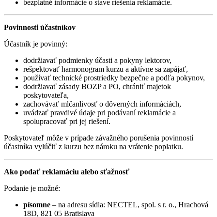
bezplatné informácie o stave riešenia reklamácie.
Povinnosti účastníkov
Účastník je povinný:
dodržiavať podmienky účasti a pokyny lektorov,
rešpektovať harmonogram kurzu a aktívne sa zapájať,
používať technické prostriedky bezpečne a podľa pokynov,
dodržiavať zásady BOZP a PO, chrániť majetok
poskytovateľa,
zachovávať mlčanlivosť o dôverných informáciách,
uvádzať pravdivé údaje pri podávaní reklamácie a
spolupracovať pri jej riešení.
Poskytovateľ môže v prípade závažného porušenia povinností
účastníka vylúčiť z kurzu bez nároku na vrátenie poplatku.
Ako podať reklamáciu alebo sťažnosť
Podanie je možné:
písomne
– na adresu sídla: NECTEL, spol. s r. o., Hrachová
18D, 821 05 Bratislava