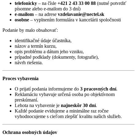
telefonicky
– na čísle
+421 2 43 33 00 88
(nutné potvrdiť
písomne alebo e-mailom do 3 dní)
e-mailom
– na adrese
vzdelavanie@nectel.sk
osobne
– vyplnením formulára v kancelárii spoločnosti
Podanie by malo obsahovať:
identifikačné údaje účastníka,
názov a termín kurzu,
opis problému a dátum jeho vzniku,
prípadné podklady (dokumenty, fotografie),
návrh riešenia.
Proces vybavenia
O prijatí podania informujeme do
3 pracovných dní
.
Reklamáciu vybavuje určená osoba po objektívnom
preskúmaní.
Lehota na vybavenie je
najneskôr 30 dní
.
Každé podanie evidujeme a minimálne raz ročne
vyhodnocujeme s cieľom zlepšiť kvalitu našich služieb.
Ochrana osobných údajov