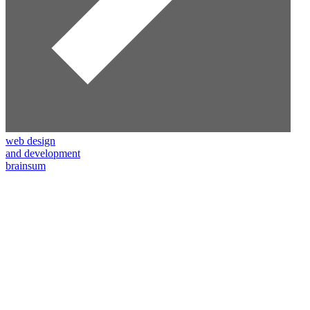
web design
and development
brainsum