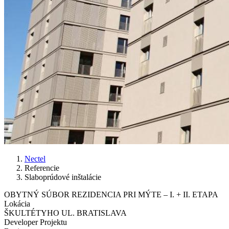
Nectel
Referencie
Breadcrumb
Slaboprúdové inštalácie
OBYTNÝ SÚBOR REZIDENCIA PRI MÝTE – I. + II. ETAPA
Lokácia
ŠKULTÉTYHO UL. BRATISLAVA
Developer Projektu