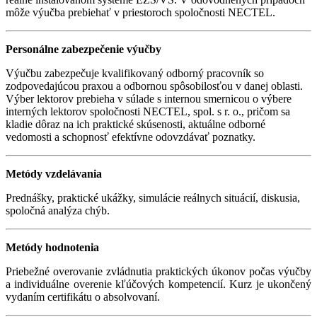
môže výučba prebiehať v priestoroch spoločnosti NECTEL.
Personálne zabezpečenie výučby
Výučbu zabezpečuje kvalifikovaný odborný pracovník so
zodpovedajúcou praxou a odbornou spôsobilosťou v danej oblasti.
Výber lektorov prebieha v súlade s internou smernicou o výbere
interných lektorov spoločnosti NECTEL, spol. s r. o., pričom sa
kladie dôraz na ich praktické skúsenosti, aktuálne odborné
vedomosti a schopnosť efektívne odovzdávať poznatky.
Metódy vzdelávania
Prednášky, praktické ukážky, simulácie reálnych situácií, diskusia,
spoločná analýza chýb.
Metódy hodnotenia
Priebežné overovanie zvládnutia praktických úkonov počas výučby
a individuálne overenie kľúčových kompetencií. Kurz je ukončený
vydaním certifikátu o absolvovaní.