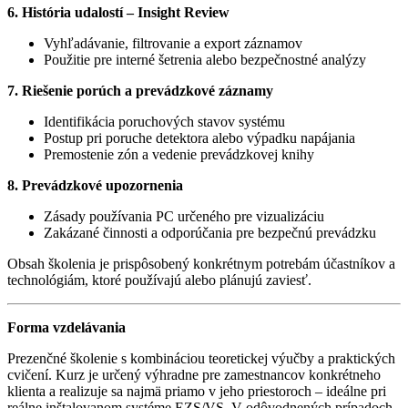
6. História udalostí – Insight Review
Vyhľadávanie, filtrovanie a export záznamov
Použitie pre interné šetrenia alebo bezpečnostné analýzy
7. Riešenie porúch a prevádzkové záznamy
Identifikácia poruchových stavov systému
Postup pri poruche detektora alebo výpadku napájania
Premostenie zón a vedenie prevádzkovej knihy
8. Prevádzkové upozornenia
Zásady používania PC určeného pre vizualizáciu
Zakázané činnosti a odporúčania pre bezpečnú prevádzku
Obsah školenia je prispôsobený konkrétnym potrebám účastníkov a
technológiám, ktoré používajú alebo plánujú zaviesť.
Forma vzdelávania
Prezenčné školenie s kombináciou teoretickej výučby a praktických
cvičení. Kurz je určený výhradne pre zamestnancov konkrétneho
klienta a realizuje sa najmä priamo v jeho priestoroch – ideálne pri
reálne inštalovanom systéme EZS/VS. V odôvodnených prípadoch