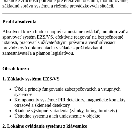
praktické zručnosti potrebné pre efektívnu obsluhu, monitorovanie,
základnú správu systému a riešenie prevádzkových situácií.
Profil absolventa
Absolvent kurzu bude schopný samostatne ovládať, monitorovať a
spravovať systém EZS/VS, efektívne reagovať na bezpečnostné
udalosti, pracovať s užívateľskými právami a viesť súvisiacu
prevádzkovú dokumentáciu v súlade s požiadavkami
zamestnávateľa a platnou legislatívou.
Obsah kurzu
1. Základy systému EZS/VS
Účel a princíp fungovania zabezpečovacích a vstupných
systémov
Komponenty systému: PIR detektory, magnetické kontakty,
otrasové a sklenené detektory
Riadené výstupné zariadenia (zámky, brány, turnikety)
Ústredne systému a ich umiestnenie v objekte
2. Lokálne ovládanie systému z klávesnice