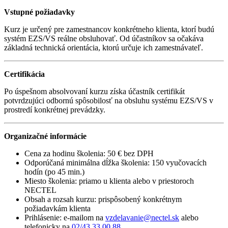
Vstupné požiadavky
Kurz je určený pre zamestnancov konkrétneho klienta, ktorí budú
systém EZS/VS reálne obsluhovať. Od účastníkov sa očakáva
základná technická orientácia, ktorú určuje ich zamestnávateľ.
Certifikácia
Po úspešnom absolvovaní kurzu získa účastník certifikát
potvrdzujúci odbornú spôsobilosť na obsluhu systému EZS/VS v
prostredí konkrétnej prevádzky.
Organizačné informácie
Cena za hodinu školenia: 50 € bez DPH
Odporúčaná minimálna dĺžka školenia: 150 vyučovacích
hodín (po 45 min.)
Miesto školenia: priamo u klienta alebo v priestoroch
NECTEL
Obsah a rozsah kurzu: prispôsobený konkrétnym
požiadavkám klienta
Prihlásenie: e-mailom na
vzdelavanie@nectel.sk
alebo
telefonicky na
02/43 33 00 88